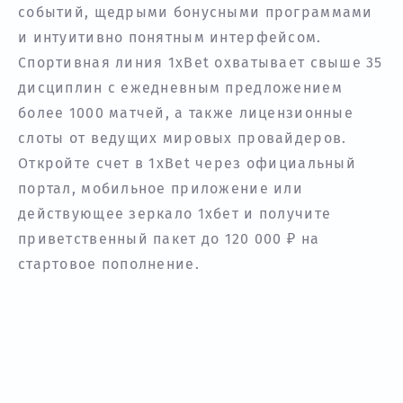
событий, щедрыми бонусными программами
и интуитивно понятным интерфейсом.
Спортивная линия 1xBet охватывает свыше 35
дисциплин с ежедневным предложением
более 1000 матчей, а также лицензионные
слоты от ведущих мировых провайдеров.
Откройте счет в 1xBet через официальный
портал, мобильное приложение или
действующее зеркало 1хбет и получите
приветственный пакет до 120 000 ₽ на
стартовое пополнение.