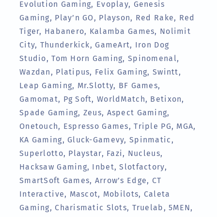
Evolution Gaming, Evoplay, Genesis
Gaming, Play’n GO, Playson, Red Rake, Red
Tiger, Habanero, Kalamba Games, Nolimit
City, Thunderkick, GameArt, Iron Dog
Studio, Tom Horn Gaming, Spinomenal,
Wazdan, Platipus, Felix Gaming, Swintt,
Leap Gaming, Mr.Slotty, BF Games,
Gamomat, Pg Soft, WorldMatch, Betixon,
Spade Gaming, Zeus, Aspect Gaming,
Onetouch, Espresso Games, Triple PG, MGA,
KA Gaming, Gluck-Gamevy, Spinmatic,
Superlotto, Playstar, Fazi, Nucleus,
Hacksaw Gaming, Inbet, Slotfactory,
SmartSoft Games, Arrow’s Edge, CT
Interactive, Mascot, Mobilots, Caleta
Gaming, Charismatic Slots, Truelab, 5MEN,