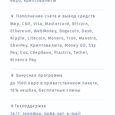
евро, криптовалюты
🎇 Пополнение счета и вывод средств
Мир, СБП, Visa, Mastercard, Bitcoin,
Ethereum, WebMoney, Dogecoin, Dash,
Ripple, Litecoin, Monero, Tron, Maestro,
SberPay, Криптовалюта, Money GO, Sky
Pay, Eos, Сбербанк, Piastrix, Tether,
Binance Pay
🎇 Бонусная программа
до 1500 евро в приветственном пакете,
10% кешбэк, бесплатные спины
🎇Техподдержка
24/7, телефон, лайв-чат, e-mail