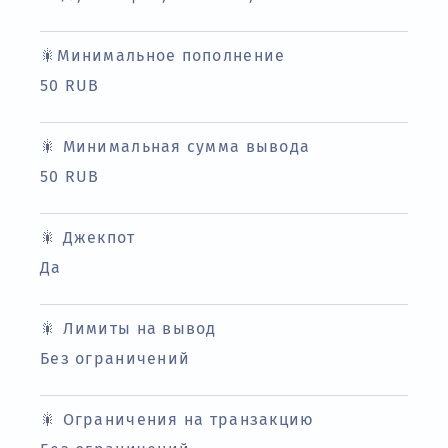
🎇Минимальное пополнение
50 RUB
🎇 Минимальная сумма вывода
50 RUB
🎇 Джекпот
Да
🎇 Лимиты на вывод
Без ограничений
🎇 Ограничения на транзакцию